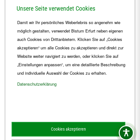
Herrmannsplatz 9, 99084 Erfurt
Unsere Seite verwendet Cookies
Telefon
+49 361 6572-0
Damit wir Ihr persönliches Weberlebnis so angenehm wie
Fax
+49 361 6572-444
möglich gestalten, verwendet Bistum Erfurt neben eigenen
E-Mail
ordinariat
@
Bistum-Erfurt.de
auch Cookies von Drittanbietern. Klicken Sie auf „Cookies
akzeptieren“ um alle Cookies zu akzeptieren und direkt zur
Website weiter navigiert zu werden, oder klicken Sie auf
„Einstellungen anpassen“, um eine detaillierte Beschreibung
und individuelle Auswahl der Cookies zu erhalten.
Datenschutzerklärung
Impressum
Barrierefreiheit
Kontakt
Cookies akzeptieren
Schematismus
Amtsblatt