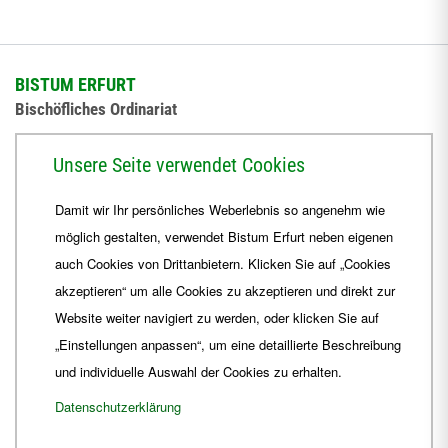
BISTUM ERFURT
Bischöfliches Ordinariat
Herrmannsplatz 9, 99084 Erfurt
Unsere Seite verwendet Cookies
Telefon
+49 361 6572-0
Damit wir Ihr persönliches Weberlebnis so angenehm wie
Fax
+49 361 6572-444
möglich gestalten, verwendet Bistum Erfurt neben eigenen
E-Mail
ordinariat
@
Bistum-Erfurt.de
auch Cookies von Drittanbietern. Klicken Sie auf „Cookies
akzeptieren“ um alle Cookies zu akzeptieren und direkt zur
Website weiter navigiert zu werden, oder klicken Sie auf
„Einstellungen anpassen“, um eine detaillierte Beschreibung
und individuelle Auswahl der Cookies zu erhalten.
Datenschutzerklärung