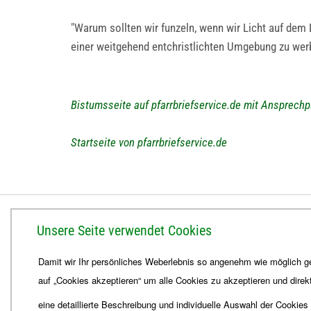
"Warum sollten wir funzeln, wenn wir Licht auf dem 
einer weitgehend entchristlichten Umgebung zu werben
Bistumsseite auf pfarrbriefservice.de mit Ansprechp
Startseite von pfarrbriefservice.de
BISTUM ERFURT
Unsere Seite verwendet Cookies
Bischöfliches Ordinariat
Damit wir Ihr persönliches Weberlebnis so angenehm wie möglich ge
Herrmannsplatz 9, 99084 Erfurt
auf „Cookies akzeptieren“ um alle Cookies zu akzeptieren und direk
Telefon
+49 361 6572-0
Fax
+49 361 6572-444
eine detaillierte Beschreibung und individuelle Auswahl der Cookies