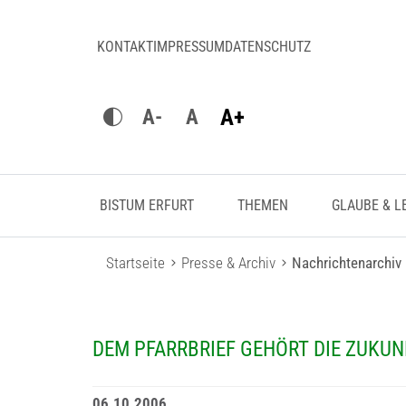
KONTAKT
IMPRESSUM
DATENSCHUTZ
A+
A-
A
BISTUM ERFURT
THEMEN
GLAUBE & L
Startseite
Presse & Archiv
Nachrichtenarchiv
DEM PFARRBRIEF GEHÖRT DIE ZUKUN
06.10.2006