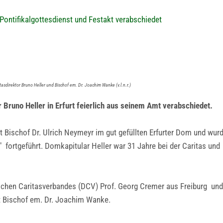
Pontifikalgottesdienst und Festakt verabschiedet
sdirektor Bruno Heller und Bischof em. Dr. Joachim Wanke (v.l.n.r.)
 Bruno Heller in Erfurt feierlich aus seinem Amt verabschiedet.
t Bischof Dr. Ulrich Neymeyr im gut gefüllten Erfurter Dom und wur
ortgeführt. Domkapitular Heller war 31 Jahre bei der Caritas und 
tschen Caritasverbandes (DCV) Prof. Georg Cremer aus Freiburg un
lt Bischof em. Dr. Joachim Wanke.