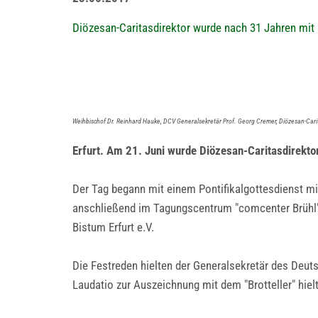
Diözesan-Caritasdirektor wurde nach 31 Jahren mit 
Weihbischof Dr. Reinhard Hauke, DCV Generalsekretär Prof. Georg Cremer, Diözesan-Carita
Erfurt. Am 21. Juni wurde Diözesan-Caritasdirektor
Der Tag begann mit einem Pontifikalgottesdienst mi
anschließend im Tagungscentrum "comcenter Brühl" f
Bistum Erfurt e.V.
Die Festreden hielten der Generalsekretär des Deu
Laudatio zur Auszeichnung mit dem "Brotteller" hie