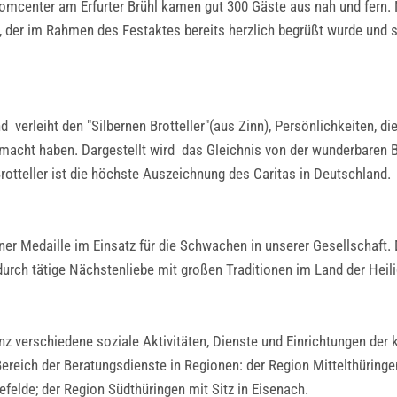
mcenter am Erfurter Brühl kamen gut 300 Gäste aus nah und fern. 
a, der im Rahmen des Festaktes bereits herzlich begrüßt wurde un
 verleiht den "Silbernen Brotteller"(aus Zinn), Persönlichkeiten, 
macht haben. Dargestellt wird das Gleichnis von der wunderbaren Br
Brotteller ist die höchste Auszeichnung des Caritas in Deutschland.
iner Medaille im Einsatz für die Schwachen in unserer Gesellschaft. 
 durch tätige Nächstenliebe mit großen Traditionen im Land der Heili
z verschiedene soziale Aktivitäten, Dienste und Einrichtungen der k
ereich der Beratungsdienste in Regionen: der Region Mittelthüringen 
efelde; der Region Südthüringen mit Sitz in Eisenach.