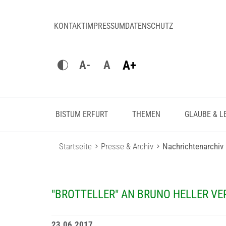
KONTAKT
IMPRESSUM
DATENSCHUTZ
A+
A-
A
BISTUM ERFURT
THEMEN
GLAUBE & L
Startseite
Presse & Archiv
Nachrichtenarchiv
"BROTTELLER" AN BRUNO HELLER VE
23.06.2017