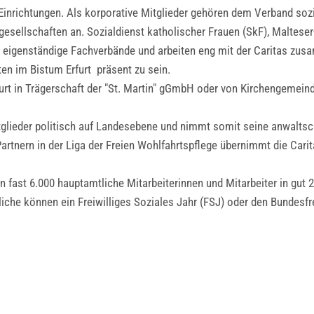
Einrichtungen. Als korporative Mitglieder gehören dem Verband soz
gesellschaften an. Sozialdienst katholischer Frauen (SkF), Malteser
 eigenständige Fachverbände und arbeiten eng mit der Caritas zus
ten im Bistum Erfurt präsent zu sein.
furt in Trägerschaft der "St. Martin" gGmbH oder von Kirchengemeinde
itglieder politisch auf Landesebene und nimmt somit seine anwaltsc
rtnern in der Liga der Freien Wohlfahrtspflege übernimmt die Carit
en fast 6.000 hauptamtliche Mitarbeiterinnen und Mitarbeiter in gu
iche können ein Freiwilliges Soziales Jahr (FSJ) oder den Bundesfrei