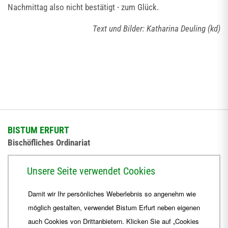
Nachmittag also nicht bestätigt - zum Glück.
Text und Bilder: Katharina Deuling (kd)
BISTUM ERFURT
Bischöfliches Ordinariat
Herrmannsplatz 9, 99084 Erfurt
Unsere Seite verwendet Cookies
Telefon
+49 361 6572-0
Damit wir Ihr persönliches Weberlebnis so angenehm wie
Fax
+49 361 6572-444
möglich gestalten, verwendet Bistum Erfurt neben eigenen
E-Mail
ordinariat
@
Bistum-Erfurt.de
auch Cookies von Drittanbietern. Klicken Sie auf „Cookies