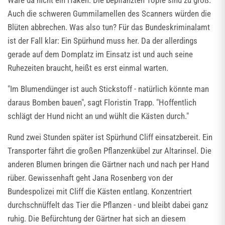
Wäre da nicht ein Haken: Die bepflanzten Töpfe sind zu groß.
Auch die schweren Gummilamellen des Scanners würden die
Blüten abbrechen. Was also tun? Für das Bundeskriminalamt
ist der Fall klar: Ein Spürhund muss her. Da der allerdings
gerade auf dem Domplatz im Einsatz ist und auch seine
Ruhezeiten braucht, heißt es erst einmal warten.
"Im Blumendünger ist auch Stickstoff - natürlich könnte man
daraus Bomben bauen", sagt Floristin Trapp. "Hoffentlich
schlägt der Hund nicht an und wühlt die Kästen durch."
Rund zwei Stunden später ist Spürhund Cliff einsatzbereit. Ein
Transporter fährt die großen Pflanzenkübel zur Altarinsel. Die
anderen Blumen bringen die Gärtner nach und nach per Hand
rüber. Gewissenhaft geht Jana Rosenberg von der
Bundespolizei mit Cliff die Kästen entlang. Konzentriert
durchschnüffelt das Tier die Pflanzen - und bleibt dabei ganz
ruhig. Die Befürchtung der Gärtner hat sich an diesem