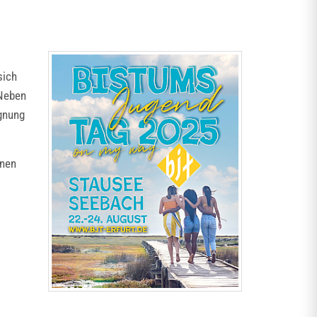
sich
Neben
gnung
onen