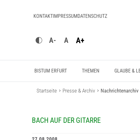
KONTAKT
IMPRESSUM
DATENSCHUTZ
A+
A-
A
BISTUM ERFURT
THEMEN
GLAUBE & L
Startseite
Presse & Archiv
Nachrichtenarchiv
BACH AUF DER GITARRE
27.08.2008