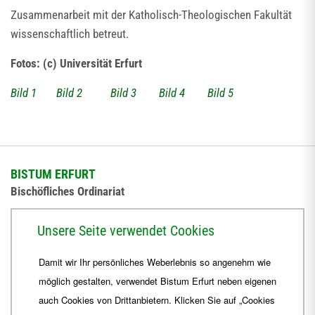
Zusammenarbeit mit der Katholisch-Theologischen Fakultät
wissenschaftlich betreut.
Fotos: (c) Universität Erfurt
Bild 1
Bild 2
Bild 3
Bild 4
Bild 5
BISTUM ERFURT
Bischöfliches Ordinariat
Herrmannsplatz 9, 99084 Erfurt
Unsere Seite verwendet Cookies
Telefon
+49 361 6572-0
Damit wir Ihr persönliches Weberlebnis so angenehm wie
Fax
+49 361 6572-444
möglich gestalten, verwendet Bistum Erfurt neben eigenen
E-Mail
ordinariat
@
Bistum-Erfurt.de
auch Cookies von Drittanbietern. Klicken Sie auf „Cookies