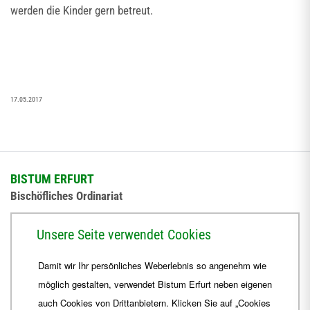
werden die Kinder gern betreut.
17.05.2017
BISTUM ERFURT
Bischöfliches Ordinariat
Herrmannsplatz 9, 99084 Erfurt
Unsere Seite verwendet Cookies
Telefon
+49 361 6572-0
Damit wir Ihr persönliches Weberlebnis so angenehm wie
Fax
+49 361 6572-444
möglich gestalten, verwendet Bistum Erfurt neben eigenen
E-Mail
ordinariat
@
Bistum-Erfurt.de
auch Cookies von Drittanbietern. Klicken Sie auf „Cookies