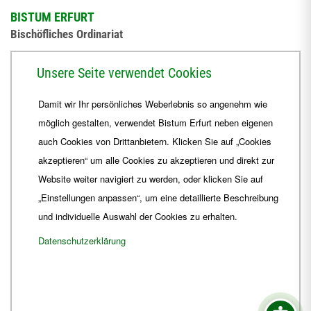
BISTUM ERFURT
Bischöfliches Ordinariat
Herrmannsplatz 9, 99084 Erfurt
Unsere Seite verwendet Cookies
Telefon
+49 361 6572-0
Damit wir Ihr persönliches Weberlebnis so angenehm wie
Fax
+49 361 6572-444
möglich gestalten, verwendet Bistum Erfurt neben eigenen
E-Mail
ordinariat
@
Bistum-Erfurt.de
auch Cookies von Drittanbietern. Klicken Sie auf „Cookies
akzeptieren“ um alle Cookies zu akzeptieren und direkt zur
Website weiter navigiert zu werden, oder klicken Sie auf
„Einstellungen anpassen“, um eine detaillierte Beschreibung
und individuelle Auswahl der Cookies zu erhalten.
Datenschutzerklärung