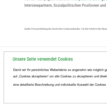
Interviewpartnern, Sozialpolitischen Positionen un
Quelle: Pressemitteilung des Deutschen Caritasverbandes. Für den Inhalt ist der Abse
BISTUM ERFURT
Unsere Seite verwendet Cookies
Bischöfliches Ordinariat
Damit wir Ihr persönliches Weberlebnis so angenehm wie möglich ge
Herrmannsplatz 9, 99084 Erfurt
auf „Cookies akzeptieren“ um alle Cookies zu akzeptieren und direk
Telefon
+49 361 6572-0
Fax
+49 361 6572-444
eine detaillierte Beschreibung und individuelle Auswahl der Cookies
E-Mail
ordinariat
@
Bistum-Erfurt.de
© 2026
Webdesign für Jena von der DATA HORIZON Digitalagentur