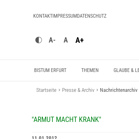
KONTAKT
IMPRESSUM
DATENSCHUTZ
A+
A-
A
BISTUM ERFURT
THEMEN
GLAUBE & L
Startseite
Presse & Archiv
Nachrichtenarchiv
"ARMUT MACHT KRANK"
11.01.2012