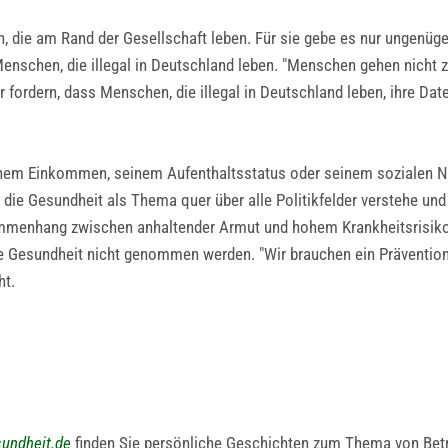
en, die am Rand der Gesellschaft leben. Für sie gebe es nur ungen
Menschen, die illegal in Deutschland leben. "Menschen gehen nicht
ordern, dass Menschen, die illegal in Deutschland leben, ihre Dat
nem Einkommen, seinem Aufenthaltsstatus oder seinem sozialen Ne
k, die Gesundheit als Thema quer über alle Politikfelder verstehe un
ammenhang zwischen anhaltender Armut und hohem Krankheitsrisiko 
gene Gesundheit nicht genommen werden. "Wir brauchen ein Prävent
ht.
sundheit.de
finden Sie persönliche Geschichten zum Thema von Betr