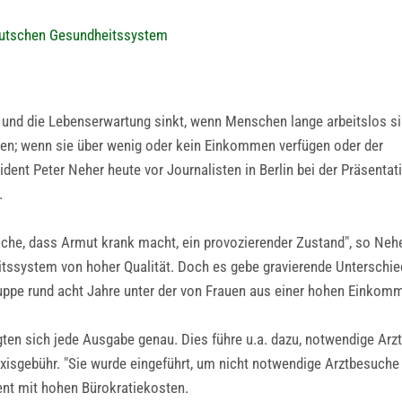
eutschen Gesundheitssystem
gt und die Lebenserwartung sinkt, wenn Menschen lange arbeitslos s
ten; wenn sie über wenig oder kein Einkommen verfügen oder der
ident Peter Neher heute vor Journalisten in Berlin bei der Präsentat
.
sache, dass Armut krank macht, ein provozierender Zustand", so Nehe
itssystem von hoher Qualität. Doch es gebe gravierende Unterschi
uppe rund acht Jahre unter der von Frauen aus einer hohen Einkomm
egten sich jede Ausgabe genau. Dies führe u.a. dazu, notwendige Ar
xisgebühr. "Sie wurde eingeführt, um nicht notwendige Arztbesuche e
ent mit hohen Bürokratiekosten.