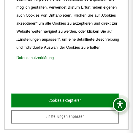
Fax
+49 361 6572-444
möglich gestalten, verwendet Bistum Erfurt neben eigenen
E-Mail
ordinariat
@
Bistum-Erfurt.de
auch Cookies von Drittanbietern. Klicken Sie auf „Cookies
akzeptieren“ um alle Cookies zu akzeptieren und direkt zur
Website weiter navigiert zu werden, oder klicken Sie auf
„Einstellungen anpassen“, um eine detaillierte Beschreibung
und individuelle Auswahl der Cookies zu erhalten.
Datenschutzerklärung
Impressum
Barrierefreiheit
Kontakt
Cookies akzeptieren
Schematismus
Amtsblatt
Einstellungen anpassen
© 2026
Webdesign für Jena von der DATA HORIZON Digitalagentur