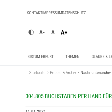
KONTAKT
IMPRESSUM
DATENSCHUTZ
A+
A-
A
BISTUM ERFURT
THEMEN
GLAUBE & L
Startseite
Presse & Archiv
Nachrichtenarchiv
304.805 BUCHSTABEN PER HAND FÜR
11.01.2021