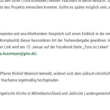
azu den Sofer (Tora-Schreiber) Reuven Yaacobov in Berlin besucht. 
e des Projekts einreichen konnten. Sollte es später möglich sein, w
pielen und anschließendem Gespräch soll einen Einblick in die vie
 Komplexität dieser besonderen Art der Textwiedergabe gewähren. I
Der Link wird am 13. Januar auf der Facebook-Seite „Tora ist Leben“
a.husemeyer
@
gmx.de
).
Pfarrer Ricklef Münnich betreibt, widmet sich dem jüdisch-christli
er Nachama regelmäßig hochgeladen.
ngelische Kirche in Mitteldeutschland und Jüdische Landesgemeind