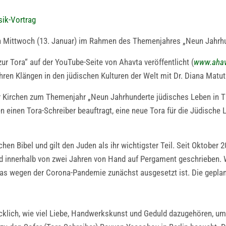
sik-Vortrag
n Mittwoch (13. Januar) im Rahmen des Themenjahres „Neun Jahrhun
r Tora“ auf der YouTube-Seite von Ahavta veröffentlicht (
www.ahav
ren Klängen in den jüdischen Kulturen der Welt mit Dr. Diana Matut 
der Kirchen zum Themenjahr „Neun Jahrhunderte jüdisches Leben in T
n einen Tora-Schreiber beauftragt, eine neue Tora für die Jüdische
hen Bibel und gilt den Juden als ihr wichtigster Teil. Seit Oktober
ird innerhalb von zwei Jahren von Hand auf Pergament geschrieben
was wegen der Corona-Pandemie zunächst ausgesetzt ist. Die geplant
ücklich, wie viel Liebe, Handwerkskunst und Geduld dazugehören, u