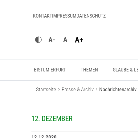
KONTAKT
IMPRESSUM
DATENSCHUTZ
A+
A-
A
BISTUM ERFURT
THEMEN
GLAUBE & L
Startseite
Presse & Archiv
Nachrichtenarchiv
12. DEZEMBER
12.12.2020