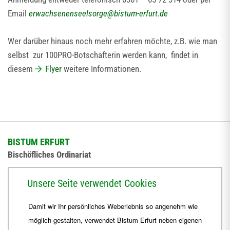
Email
erwachsenenseelsorge
@
bistum-erfurt.de
Wer darüber hinaus noch mehr erfahren möchte, z.B. wie man
selbst zur 100PRO-Botschafterin werden kann, findet in
diesem
Flyer
weitere Informationen.
BISTUM ERFURT
Bischöfliches Ordinariat
Herrmannsplatz 9, 99084 Erfurt
Unsere Seite verwendet Cookies
Telefon
+49 361 6572-0
Damit wir Ihr persönliches Weberlebnis so angenehm wie
Fax
+49 361 6572-444
möglich gestalten, verwendet Bistum Erfurt neben eigenen
E-Mail
ordinariat
@
Bistum-Erfurt.de