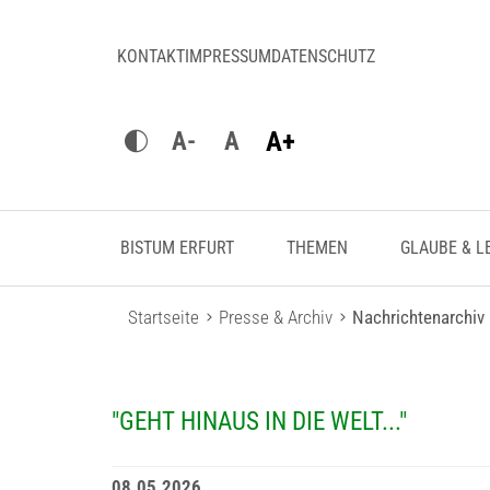
KONTAKT
IMPRESSUM
DATENSCHUTZ
A+
A-
A
BISTUM ERFURT
THEMEN
GLAUBE & L
Startseite
Presse & Archiv
Nachrichtenarchiv
"GEHT HINAUS IN DIE WELT..."
08.05.2026