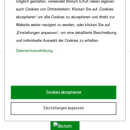
möglich gestalten, verwendet Bistum Erfurt neben eigenen
auch Cookies von Drittanbietern. Klicken Sie auf „Cookies
akzeptieren“ um alle Cookies zu akzeptieren und direkt zur
Fotos: Bistum Erfurt - Juliane Körber | Andrea Wilke | Marcus
Website weiter navigiert zu werden, oder klicken Sie auf
Hellwing | Paul-Philipp Braun
„Einstellungen anpassen“, um eine detaillierte Beschreibung
und individuelle Auswahl der Cookies zu erhalten.
Datenschutzerklärung
BISTUM ERFURT
Bischöfliches Ordinariat
Herrmannsplatz 9, 99084 Erfurt
Telefon
+49 361 6572-0
Cookies akzeptieren
Fax
+49 361 6572-444
Einstellungen anpassen
E-Mail
ordinariat
@
Bistum-Erfurt.de