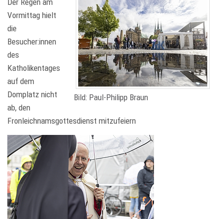
Der Regen am
Vormittag hielt
die
Besucher:innen
des
Katholikentages
auf dem
Domplatz nicht
Bild: Paul-Philipp Braun
ab, den
Fronleichnamsgottesdienst mitzufeiern