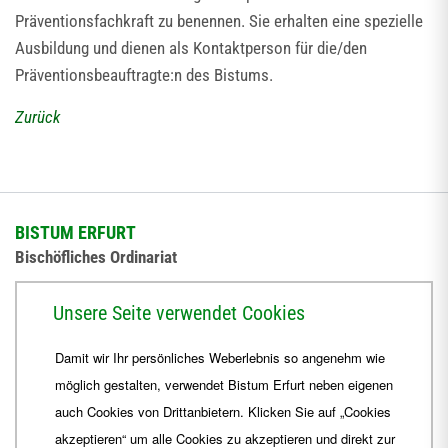
Präventionsfachkraft zu benennen. Sie erhalten eine spezielle
Ausbildung und dienen als Kontaktperson für die/den
Präventionsbeauftragte:n des Bistums.
Zurück
BISTUM ERFURT
Bischöfliches Ordinariat
Herrmannsplatz 9, 99084 Erfurt
Unsere Seite verwendet Cookies
Telefon
+49 361 6572-0
Damit wir Ihr persönliches Weberlebnis so angenehm wie
Fax
+49 361 6572-444
möglich gestalten, verwendet Bistum Erfurt neben eigenen
E-Mail
ordinariat
@
Bistum-Erfurt.de
auch Cookies von Drittanbietern. Klicken Sie auf „Cookies
akzeptieren“ um alle Cookies zu akzeptieren und direkt zur