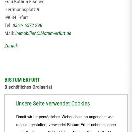
Frau Kathrin Fischer
Herrmannsplatz 9
99084 Erfurt
Tel:
0361- 6572 296
Mail:
immobilien
@
bistum-erfurt.de
Zurück
BISTUM ERFURT
Bischöfliches Ordinariat
Herrmannsplatz 9, 99084 Erfurt
Unsere Seite verwendet Cookies
Telefon
+49 361 6572-0
Damit wir Ihr persönliches Weberlebnis so angenehm wie
Fax
+49 361 6572-444
möglich gestalten, verwendet Bistum Erfurt neben eigenen
E-Mail
ordinariat
@
Bistum-Erfurt.de