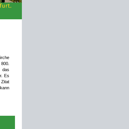
irche
 800.
, das
r. Es
 Zitat
 kann