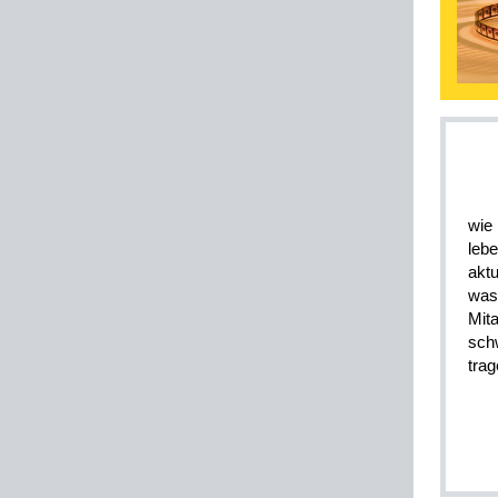
wie
leb
akt
was
Mit
sch
trag