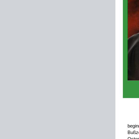
begi
Bußz
Ost