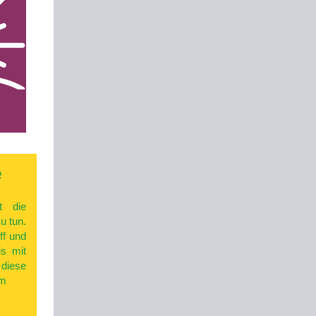
e
t die
u tun.
ff und
is mit
diese
im