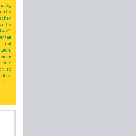
ichtig
on für
chen
er für
oll“.
enzeit
) mit
täten,
hance
ssten
och so
 haben
un.