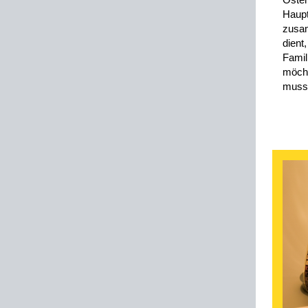
Haup
zusam
dient
Famil
möcht
muss 