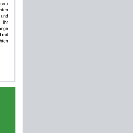
hrem
mten
 und
 Ihr
ange
l mit
hten