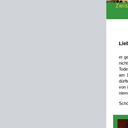
Lie
er g
nich
Tode
am 1
dürft
von 
niem
Schö