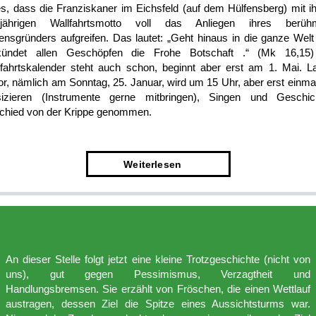
 es, dass die Franziskaner im Eichsfeld (auf dem Hülfensberg) mit i
sjährigen Wallfahrtsmotto voll das Anliegen ihres berüh
ensgründers aufgreifen. Das lautet: „Geht hinaus in die ganze Welt
kündet allen Geschöpfen die Frohe Botschaft .“ (Mk 16,15)
lfahrtskalender steht auch schon, beginnt aber erst am 1. Mai. L
r, nämlich am Sonntag, 25. Januar, wird um 15 Uhr, aber erst einma
izieren (Instrumente gerne mitbringen), Singen und Geschic
chied von der Krippe genommen.
Weiter­lesen
An dieser Stelle folgt jetzt eine kleine Trotzgeschichte (nicht von
uns), gut gegen Pessimismus, Verzagtheit und
Handlungsbremsen. Sie erzählt von Fröschen, die einen Wettlauf
austragen, dessen Ziel die Spitze eines Aussichtsturms war.