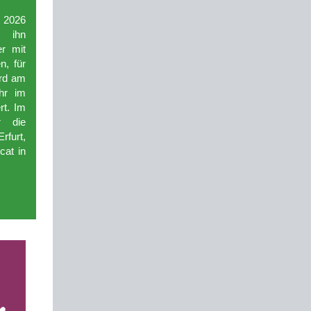
r 2026
r ihn
er mit
n, für
ird am
hr im
rt. Im
r die
rfurt,
cat in