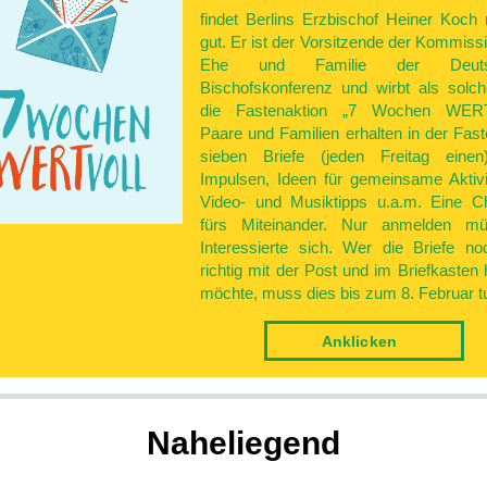
findet Berlins Erzbischof Heiner Koch r
gut. Er ist der Vorsitzende der Kommissi
Ehe und Familie der Deuts
Bischofskonferenz und wirbt als solch
die Fastenaktion „7 Wochen WERTv
Paare und Familien erhalten in der Fast
sieben Briefe (jeden Freitag einen
Impulsen, Ideen für gemeinsame Aktivi
Video- und Musiktipps u.a.m. Eine C
fürs Miteinander. Nur anmelden mü
Interessierte sich. Wer die Briefe n
richtig mit der Post und im Briefkasten
möchte, muss dies bis zum 8. Februar t
An­klicken
Nahe­liegend