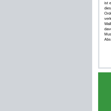
ist
die
Ord
ver
Wal
davo
Mus
Abs