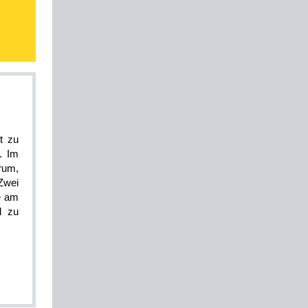
t zu
. Im
rum,
Zwei
e am
l zu