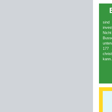
sind
inves
Nicht
Buss
unter
177 
chri
kann.