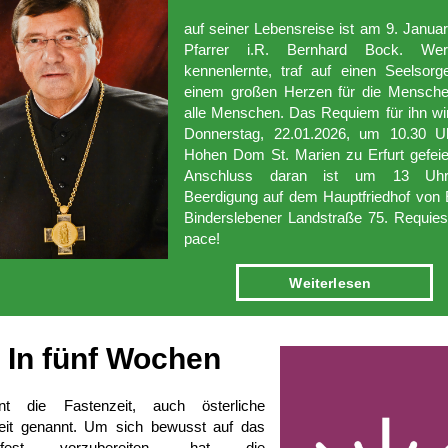
auf seiner Lebensreise ist am 9. Janua
Pfarrer i.R. Bernhard Bock. We
kennenlernte, traf auf einen Seelsorg
einem großen Herzen für die Mensche
alle Menschen. Das Requiem für ihn w
Donnerstag, 22.01.2026, um 10.30 U
Hohen Dom St. Marien zu Erfurt gefeie
Anschluss daran ist um 13 Uh
Beerdigung auf dem Hauptfriedhof von E
Binderslebener Landstraße 75. Requies
pace!
Weiter­lesen
In fünf­ Wochen
nnt die Fastenzeit, auch österliche
eit genannt. Um sich bewusst auf das
erfest vorzubereiten, hat die