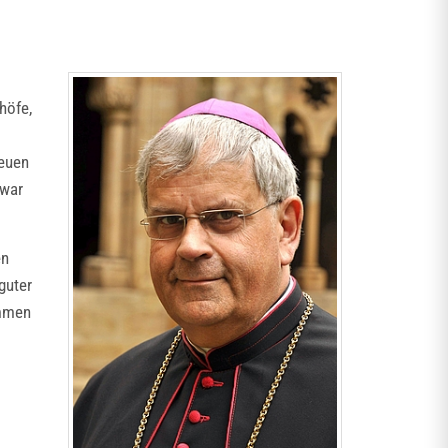
höfe,
neuen
 war
en
guter
ommen