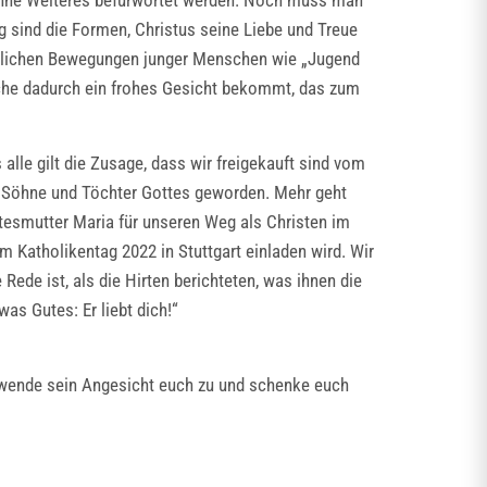
r ohne Weiteres befürwortet werden. Noch muss man
ig sind die Formen, Christus seine Liebe und Treue
istlichen Bewegungen junger Menschen wie „Jugend
irche dadurch ein frohes Gesicht bekommt, das zum
le gilt die Zusage, dass wir freigekauft sind vom
nun Söhne und Töchter Gottes geworden. Mehr geht
ttesmutter Maria für unseren Weg als Christen im
m Katholikentag 2022 in Stuttgart einladen wird. Wir
ede ist, als die Hirten berichteten, was ihnen die
as Gutes: Er liebt dich!“
r wende sein Angesicht euch zu und schenke euch