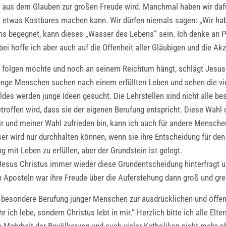
ben aus dem Glauben zur großen Freude wird. Manchmal haben wir dafür
us etwas Kostbares machen kann. Wir dürfen niemals sagen: „Wir ha
ns begegnet, kann dieses „Wasser des Lebens“ sein. Ich denke an P
abei hoffe ich aber auch auf die Offenheit aller Gläubigen und die A
folgen möchte und noch an seinem Reichtum hängt, schlägt Jesus vo
unge Menschen suchen nach einem erfüllten Leben und sehen die viel
des werden junge Ideen gesucht. Die Lehrstellen sind nicht alle be
 getroffen wird, dass sie der eigenen Berufung entspricht. Diese W
r und meiner Wahl zufrieden bin, kann ich auch für andere Menschen
er wird nur durchhalten können, wenn sie ihre Entscheidung für den
g mit Leben zu erfüllen, aber der Grundstein ist gelegt.
 Jesus Christus immer wieder diese Grundentscheidung hinterfragt u
 Aposteln war ihre Freude über die Auferstehung dann groß und gre
e besondere Berufung junger Menschen zur ausdrücklichen und öffen
r ich lebe, sondern Christus lebt in mir.“ Herzlich bitte ich alle El