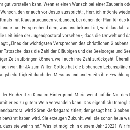
 gut vorstellen kann. Wenn er einen Wunsch bei einer Zauberin ode
er Wunsch, den er auch vor Jesus ausspricht: „Herr, ich möchte wiede
 oftmals mit Klausurtagungen verbunden, bei denen der Plan für d
 Januar tun. Entsprechend dem, was uns bekannt ist, wird das Jahr
 die Leitlinien der Jugendpastoral vorsehen -, dass die Umwelt u
gesagt: „Eines der wichtigsten Versprechen des christlichen Glaubens
r Tatsache, dass die Zahl der Gläubigen und der Seelsorger und Seel
er Zeit aufbringen können, weil auch ihre Zahl zurückgeht. Überall
einfach war. Ihr JA zum Willen Gottes hat die bisherigen Lebenspläne
ungsbedürftigkeit durch den Messias und anderseits ihre Erwählung
n der Hochzeit zu Kana im Hintergrund. Maria weist auf die Not des 
 damit er es zu gutem Wein verwandeln kann. Das eigentlich Unmögl
ugendpastoral wird Sören Kierkegaard zitiert, der gesagt hat: Glaube
 bewährt haben wird. Sie erzeugen Zukunft, weil sie schon heue wag
e, dass sie wahr sind.“ Was ist möglich in diesem Jahr 2022? Wir f