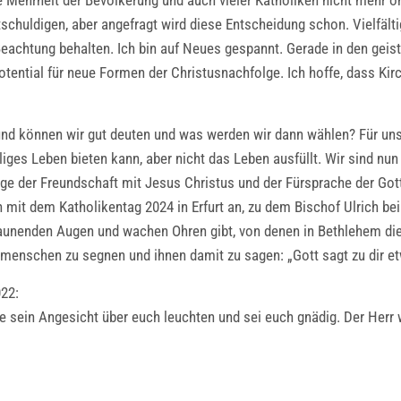
die Mehrheit der Bevölkerung und auch vieler Katholiken nicht meh
tschuldigen, aber angefragt wird diese Entscheidung schon. Vielfält
 Beachtung behalten. Ich bin auf Neues gespannt. Gerade in den ge
otential für neue Formen der Christusnachfolge. Ich hoffe, dass K
 können wir gut deuten und was werden wir dann wählen? Für uns al
lliges Leben bieten kann, aber nicht das Leben ausfüllt. Wir sind 
age der Freundschaft mit Jesus Christus und der Fürsprache der Go
mit dem Katholikentag 2024 in Erfurt an, zu dem Bischof Ulrich bei
aunenden Augen und wachen Ohren gibt, von denen in Bethlehem die R
tmenschen zu segnen und ihnen damit zu sagen: „Gott sagt zu dir etw
022:
se sein Angesicht über euch leuchten und sei euch gnädig. Der Her