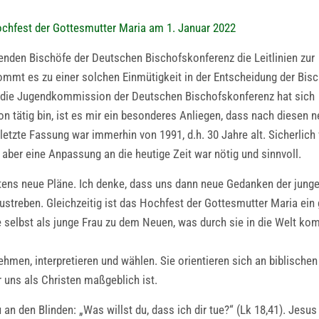
chfest der Gottesmutter Maria am 1. Januar 2022
den Bischöfe der Deutschen Bischofskonferenz die Leitlinien zur
mmt es zu einer solchen Einmütigkeit in der Entscheidung der Bisc
ch die Jugendkommission der Deutschen Bischofskonferenz hat sich
n tätig bin, ist es mir ein besonderes Anliegen, dass nach diesen 
e letzte Fassung war immerhin von 1991, d.h. 30 Jahre alt. Sicherlich
aber eine Anpassung an die heutige Zeit war nötig und sinnvoll.
ens neue Pläne. Ich denke, dass uns dann neue Gedanken der jung
ustreben. Gleichzeitig ist das Hochfest der Gottesmutter Maria ein 
e selbst als junge Frau zu dem Neuen, was durch sie in die Welt k
ehmen, interpretieren und wählen. Sie orientieren sich an biblischen
r uns als Christen maßgeblich ist.
an den Blinden: „Was willst du, dass ich dir tue?“ (Lk 18,41). Jesus