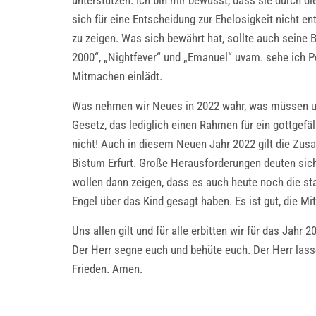
unterstützen. Ich bin mir bewusst, dass sie durch 
sich für eine Entscheidung zur Ehelosigkeit nicht en
zu zeigen. Was sich bewährt hat, sollte auch seine
2000“, „Nightfever“ und „Emanuel“ uvam. sehe ich P
Mitmachen einlädt.
Was nehmen wir Neues in 2022 wahr, was müssen und
Gesetz, das lediglich einen Rahmen für ein gottgefä
nicht! Auch in diesem Neuen Jahr 2022 gilt die Zus
Bistum Erfurt. Große Herausforderungen deuten sich 
wollen dann zeigen, dass es auch heute noch die st
Engel über das Kind gesagt haben. Es ist gut, die Mi
Uns allen gilt und für alle erbitten wir für das Jahr 2
Der Herr segne euch und behüte euch. Der Herr las
Frieden. Amen.