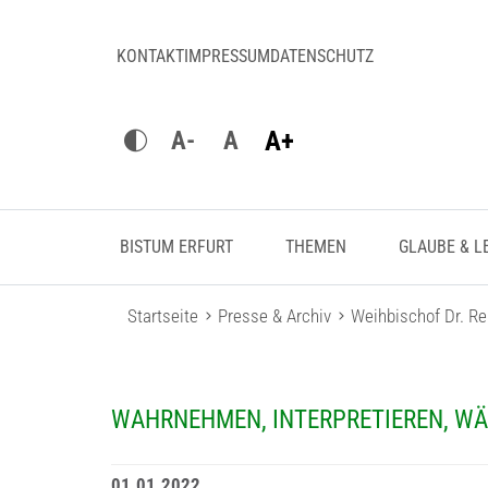
KONTAKT
IMPRESSUM
DATENSCHUTZ
A+
A-
A
BISTUM ERFURT
THEMEN
GLAUBE & L
Startseite
Presse & Archiv
Weihbischof Dr. R
WAHRNEHMEN, INTERPRETIEREN, W
01.01.2022