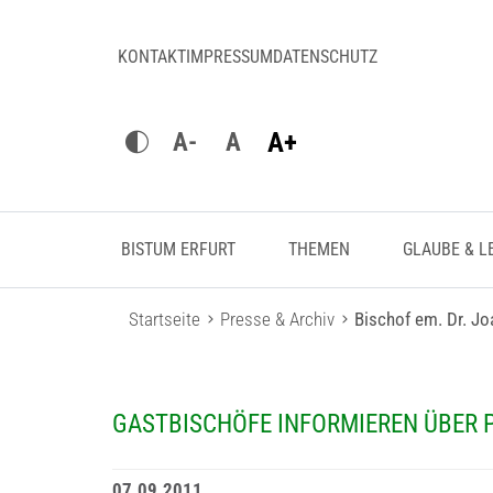
KONTAKT
IMPRESSUM
DATENSCHUTZ
A+
A-
A
BISTUM ERFURT
THEMEN
GLAUBE & L
Startseite
Presse & Archiv
Bischof em. Dr. J
GASTBISCHÖFE INFORMIEREN ÜBER 
07.09.2011