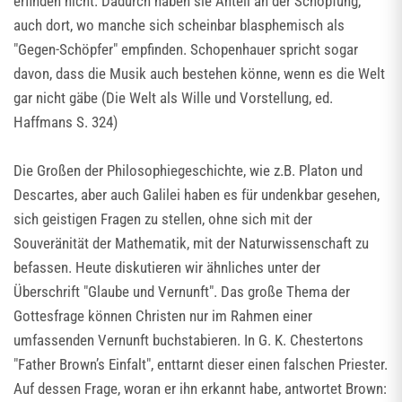
erfinden nicht. Dadurch haben sie Anteil an der Schöpfung,
auch dort, wo manche sich scheinbar blasphemisch als
"Gegen-Schöpfer" empfinden. Schopenhauer spricht sogar
davon, dass die Musik auch bestehen könne, wenn es die Welt
gar nicht gäbe (Die Welt als Wille und Vorstellung, ed.
Haffmans S. 324)
Die Großen der Philosophiegeschichte, wie z.B. Platon und
Descartes, aber auch Galilei haben es für undenkbar gesehen,
sich geistigen Fragen zu stellen, ohne sich mit der
Souveränität der Mathematik, mit der Naturwissenschaft zu
befassen. Heute diskutieren wir ähnliches unter der
Überschrift "Glaube und Vernunft". Das große Thema der
Gottesfrage können Christen nur im Rahmen einer
umfassenden Vernunft buchstabieren. In G. K. Chestertons
"Father Brown’s Einfalt", enttarnt dieser einen falschen Priester.
Auf dessen Frage, woran er ihn erkannt habe, antwortet Brown: