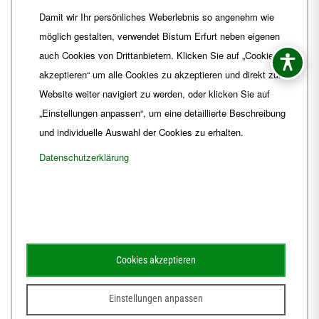
Telefon
+49 361 6572-0
Damit wir Ihr persönliches Weberlebnis so angenehm wie
Fax
+49 361 6572-444
möglich gestalten, verwendet Bistum Erfurt neben eigenen
E-Mail
ordinariat
@
Bistum-Erfurt.de
auch Cookies von Drittanbietern. Klicken Sie auf „Cookies
akzeptieren“ um alle Cookies zu akzeptieren und direkt zur
Website weiter navigiert zu werden, oder klicken Sie auf
„Einstellungen anpassen“, um eine detaillierte Beschreibung
und individuelle Auswahl der Cookies zu erhalten.
Datenschutzerklärung
Impressum
Barrierefreiheit
Kontakt
Cookies akzeptieren
Schematismus
Amtsblatt
Einstellungen anpassen
© 2026
Webdesign für Jena von der DATA HORIZON Digitalagentur