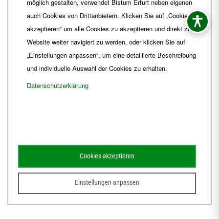
möglich gestalten, verwendet Bistum Erfurt neben eigenen
E-Mail
ordinariat
@
Bistum-Erfurt.de
auch Cookies von Drittanbietern. Klicken Sie auf „Cookies
akzeptieren“ um alle Cookies zu akzeptieren und direkt zur
Website weiter navigiert zu werden, oder klicken Sie auf
„Einstellungen anpassen“, um eine detaillierte Beschreibung
und individuelle Auswahl der Cookies zu erhalten.
Datenschutzerklärung
Impressum
Barrierefreiheit
Kontakt
Cookies akzeptieren
Schematismus
Amtsblatt
Einstellungen anpassen
© 2026
Webdesign für Jena von der DATA HORIZON Digitalagentur