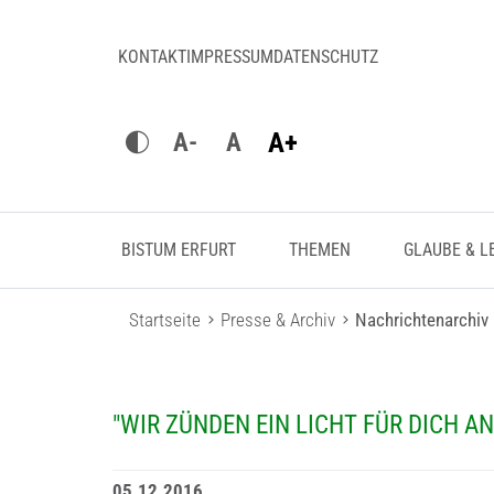
KONTAKT
IMPRESSUM
DATENSCHUTZ
A+
A-
A
BISTUM ERFURT
THEMEN
GLAUBE & L
Startseite
Presse & Archiv
Nachrichtenarchiv
"WIR ZÜNDEN EIN LICHT FÜR DICH AN
05.12.2016