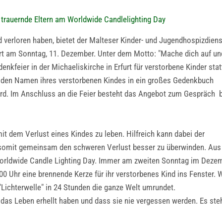
r trauernde Eltern am Worldwide Candlelighting Day
ind verloren haben, bietet der Malteser Kinder- und Jugendhospizdiens
urt am Sonntag, 11. Dezember. Unter dem Motto: "Mache dich auf un
kfeier in der Michaeliskirche in Erfurt für verstorbene Kinder stat
t, den Namen ihres verstorbenen Kindes in ein großes Gedenkbuch
ird. Im Anschluss an die Feier besteht das Angebot zum Gespräch 
it dem Verlust eines Kindes zu leben. Hilfreich kann dabei der
m somit gemeinsam den schweren Verlust besser zu überwinden. Aus
orldwide Candle Lighting Day. Immer am zweiten Sonntag im Deze
:00 Uhr eine brennende Kerze für ihr verstorbenes Kind ins Fenster. 
"Lichterwelle" in 24 Stunden die ganze Welt umrundet.
 das Leben erhellt haben und dass sie nie vergessen werden. Es ste