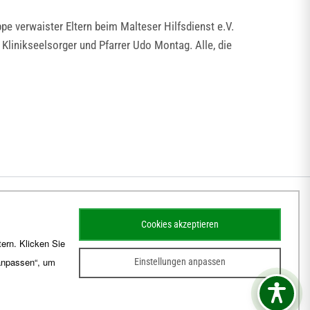
ppe verwaister Eltern beim Malteser Hilfsdienst e.V.
linikseelsorger und Pfarrer Udo Montag. Alle, die
Cookies akzeptieren
ern. Klicken Sie
 anpassen“, um
Einstellungen anpassen
sum
Barrierefreiheit
Kontakt
Schematismus
Amtsblatt