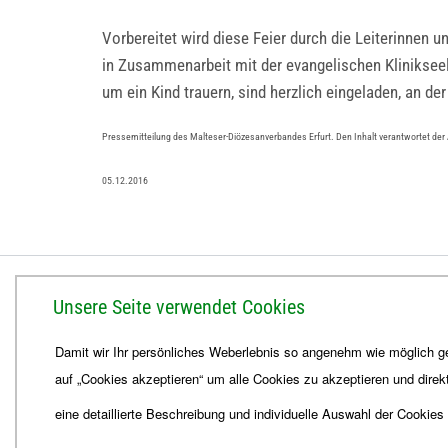
Vorbereitet wird diese Feier durch die Leiterinnen u
in Zusammenarbeit mit der evangelischen Klinikseel
um ein Kind trauern, sind herzlich eingeladen, an de
Pressemitteilung des Malteser-Diözesanverbandes Erfurt. Den Inhalt verantwortet der
05.12.2016
BISTUM ERFURT
Unsere Seite verwendet Cookies
Bischöfliches Ordinariat
Damit wir Ihr persönliches Weberlebnis so angenehm wie möglich ge
Herrmannsplatz 9, 99084 Erfurt
auf „Cookies akzeptieren“ um alle Cookies zu akzeptieren und direk
Telefon
+49 361 6572-0
Fax
+49 361 6572-444
eine detaillierte Beschreibung und individuelle Auswahl der Cookies
E-Mail
ordinariat
@
Bistum-Erfurt.de