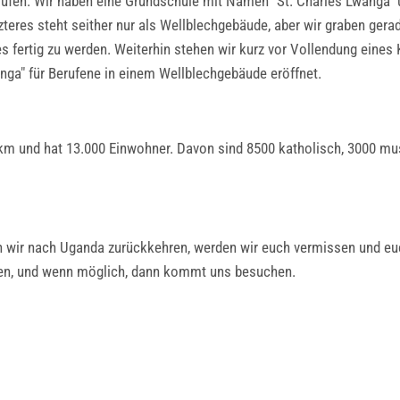
erufen. Wir haben eine Grundschule mit Namen "St. Charles Lwanga" 
eres steht seither nur als Wellblechgebäude, aber wir graben gera
 fertig zu werden. Weiterhin stehen wir kurz vor Vollendung eines K
nga" für Berufene in einem Wellblechgebäude eröffnet.
m und hat 13.000 Einwohner. Davon sind 8500 katholisch, 3000 musl
n wir nach Uganda zurückkehren, werden wir euch vermissen und eu
en, und wenn möglich, dann kommt uns besuchen.