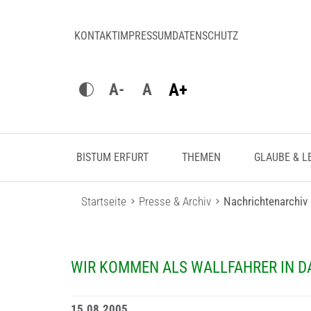
KONTAKT
IMPRESSUM
DATENSCHUTZ
A+
A-
A
BISTUM ERFURT
THEMEN
GLAUBE & L
Startseite
Presse & Archiv
Nachrichtenarchiv
WIR KOMMEN ALS WALLFAHRER IN DA
15.08.2005