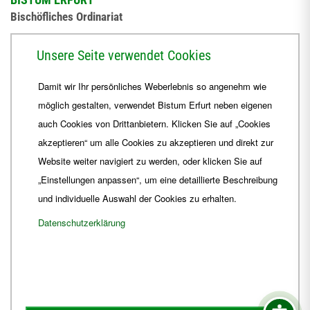
Bischöfliches Ordinariat
Herrmannsplatz 9, 99084 Erfurt
Unsere Seite verwendet Cookies
Telefon
+49 361 6572-0
Damit wir Ihr persönliches Weberlebnis so angenehm wie
Fax
+49 361 6572-444
möglich gestalten, verwendet Bistum Erfurt neben eigenen
E-Mail
ordinariat
@
Bistum-Erfurt.de
auch Cookies von Drittanbietern. Klicken Sie auf „Cookies
akzeptieren“ um alle Cookies zu akzeptieren und direkt zur
Website weiter navigiert zu werden, oder klicken Sie auf
„Einstellungen anpassen“, um eine detaillierte Beschreibung
und individuelle Auswahl der Cookies zu erhalten.
Datenschutzerklärung
Impressum
Barrierefreiheit
Kontakt