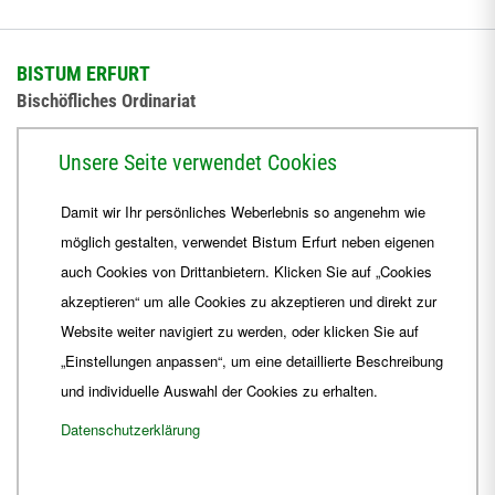
BISTUM ERFURT
Bischöfliches Ordinariat
Herrmannsplatz 9, 99084 Erfurt
Unsere Seite verwendet Cookies
Telefon
+49 361 6572-0
Damit wir Ihr persönliches Weberlebnis so angenehm wie
Fax
+49 361 6572-444
möglich gestalten, verwendet Bistum Erfurt neben eigenen
E-Mail
ordinariat
@
Bistum-Erfurt.de
auch Cookies von Drittanbietern. Klicken Sie auf „Cookies
akzeptieren“ um alle Cookies zu akzeptieren und direkt zur
Website weiter navigiert zu werden, oder klicken Sie auf
„Einstellungen anpassen“, um eine detaillierte Beschreibung
und individuelle Auswahl der Cookies zu erhalten.
Datenschutzerklärung