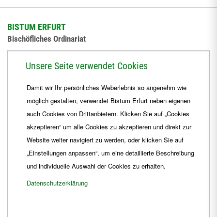
BISTUM ERFURT
Bischöfliches Ordinariat
Herrmannsplatz 9, 99084 Erfurt
Unsere Seite verwendet Cookies
Telefon
+49 361 6572-0
Damit wir Ihr persönliches Weberlebnis so angenehm wie
Fax
+49 361 6572-444
möglich gestalten, verwendet Bistum Erfurt neben eigenen
E-Mail
ordinariat
@
Bistum-Erfurt.de
auch Cookies von Drittanbietern. Klicken Sie auf „Cookies
akzeptieren“ um alle Cookies zu akzeptieren und direkt zur
Website weiter navigiert zu werden, oder klicken Sie auf
„Einstellungen anpassen“, um eine detaillierte Beschreibung
und individuelle Auswahl der Cookies zu erhalten.
Datenschutzerklärung