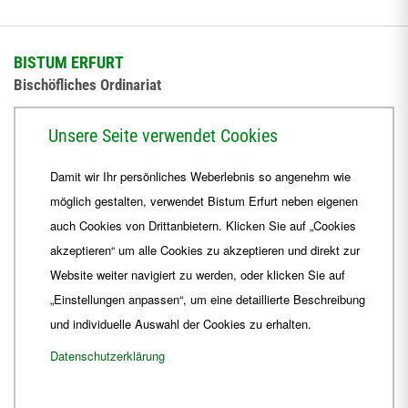
BISTUM ERFURT
Bischöfliches Ordinariat
Herrmannsplatz 9, 99084 Erfurt
Unsere Seite verwendet Cookies
Telefon
+49 361 6572-0
Damit wir Ihr persönliches Weberlebnis so angenehm wie
Fax
+49 361 6572-444
möglich gestalten, verwendet Bistum Erfurt neben eigenen
E-Mail
ordinariat
@
Bistum-Erfurt.de
auch Cookies von Drittanbietern. Klicken Sie auf „Cookies
akzeptieren“ um alle Cookies zu akzeptieren und direkt zur
Website weiter navigiert zu werden, oder klicken Sie auf
„Einstellungen anpassen“, um eine detaillierte Beschreibung
und individuelle Auswahl der Cookies zu erhalten.
Datenschutzerklärung