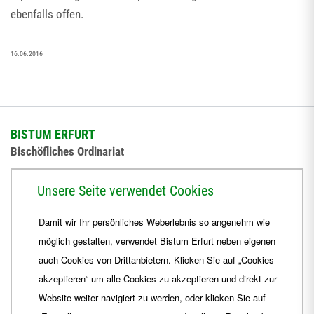
ebenfalls offen.
16.06.2016
BISTUM ERFURT
Bischöfliches Ordinariat
Herrmannsplatz 9, 99084 Erfurt
Unsere Seite verwendet Cookies
Telefon
+49 361 6572-0
Damit wir Ihr persönliches Weberlebnis so angenehm wie
Fax
+49 361 6572-444
möglich gestalten, verwendet Bistum Erfurt neben eigenen
E-Mail
ordinariat
@
Bistum-Erfurt.de
auch Cookies von Drittanbietern. Klicken Sie auf „Cookies
akzeptieren“ um alle Cookies zu akzeptieren und direkt zur
Website weiter navigiert zu werden, oder klicken Sie auf