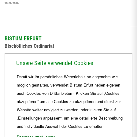
30.06.2016
BISTUM ERFURT
Bischöfliches Ordinariat
Herrmannsplatz 9, 99084 Erfurt
Unsere Seite verwendet Cookies
Telefon
+49 361 6572-0
Damit wir Ihr persönliches Weberlebnis so angenehm wie
Fax
+49 361 6572-444
möglich gestalten, verwendet Bistum Erfurt neben eigenen
E-Mail
ordinariat
@
Bistum-Erfurt.de
auch Cookies von Drittanbietern. Klicken Sie auf „Cookies
akzeptieren“ um alle Cookies zu akzeptieren und direkt zur
Website weiter navigiert zu werden, oder klicken Sie auf
„Einstellungen anpassen“, um eine detaillierte Beschreibung
und individuelle Auswahl der Cookies zu erhalten.
Datenschutzerklärung