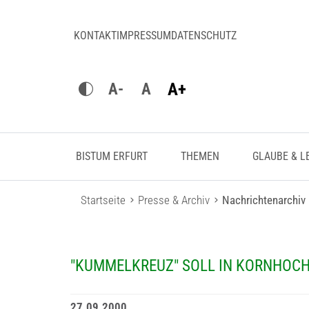
KONTAKT
IMPRESSUM
DATENSCHUTZ
A+
A-
A
BISTUM ERFURT
THEMEN
GLAUBE & L
Startseite
Presse & Archiv
Nachrichtenarchiv
"KUMMELKREUZ" SOLL IN KORNHOCH
27.09.2000