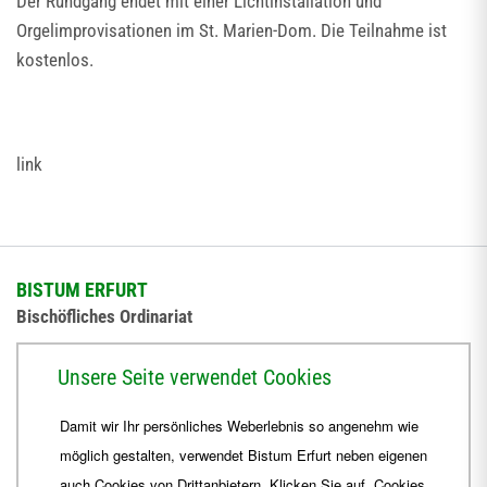
Der Rundgang endet mit einer Lichtinstallation und
Orgelimprovisationen im St. Marien-Dom. Die Teilnahme ist
kostenlos.
link
BISTUM ERFURT
Bischöfliches Ordinariat
Herrmannsplatz 9, 99084 Erfurt
Unsere Seite verwendet Cookies
Telefon
+49 361 6572-0
Damit wir Ihr persönliches Weberlebnis so angenehm wie
Fax
+49 361 6572-444
möglich gestalten, verwendet Bistum Erfurt neben eigenen
E-Mail
ordinariat
@
Bistum-Erfurt.de
auch Cookies von Drittanbietern. Klicken Sie auf „Cookies