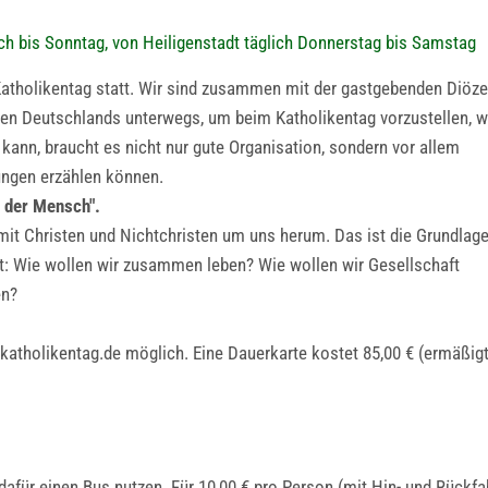
och bis Sonntag, von Heiligenstadt täglich Donnerstag bis Samstag
. Katholikentag statt. Wir sind zusammen mit der gastgebenden Diöz
n Deutschlands unterwegs, um beim Katholikentag vorzustellen, w
 kann, braucht es nicht nur gute Organisation, sondern vor allem
ungen erzählen können.
t der Mensch".
mit Christen und Nichtchristen um uns herum. Das ist die Grundlag
t: Wie wollen wir zusammen leben? Wie wollen wir Gesellschaft
en?
katholikentag.de möglich. Eine Dauerkarte kostet 85,00 € (ermäßig
 dafür einen Bus nutzen. Für 10,00 € pro Person (mit Hin- und Rückfa