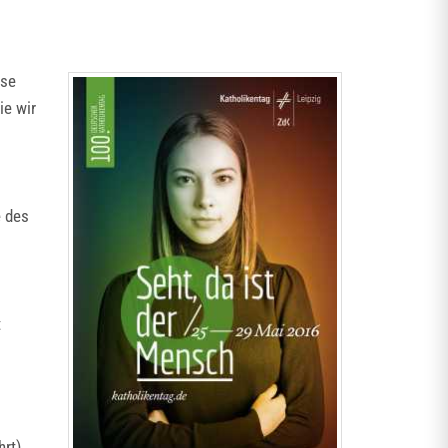
ese
ie wir
e des
t
hrt)