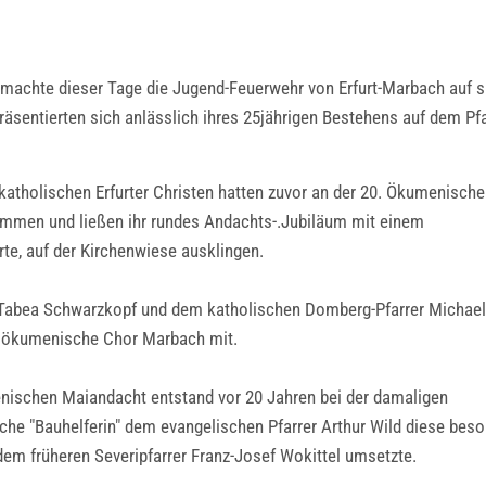
machte dieser Tage die Jugend-Feuerwehr von Erfurt-Marbach auf s
äsentierten sich anlässlich ihres 25jährigen Bestehens auf dem Pf
atholischen Erfurter Christen hatten zuvor an der 20. Ökumenisch
nommen und ließen ihr rundes Andachts-.Jubiläum mit einem
rte, auf der Kirchenwiese ausklingen.
 Tabea Schwarzkopf und dem katholischen Domberg-Pfarrer Michael
er ökumenische Chor Marbach mit.
menischen Maiandacht entstand vor 20 Jahren bei der damaligen
sche "Bauhelferin" dem evangelischen Pfarrer Arthur Wild diese bes
em früheren Severipfarrer Franz-Josef Wokittel umsetzte.