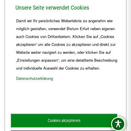
Herrmannsplatz 9, 99084 Erfurt
Unsere Seite verwendet Cookies
Telefon
+49 361 6572-0
Damit wir Ihr persönliches Weberlebnis so angenehm wie
Fax
+49 361 6572-444
möglich gestalten, verwendet Bistum Erfurt neben eigenen
E-Mail
ordinariat
@
Bistum-Erfurt.de
auch Cookies von Drittanbietern. Klicken Sie auf „Cookies
akzeptieren“ um alle Cookies zu akzeptieren und direkt zur
Website weiter navigiert zu werden, oder klicken Sie auf
„Einstellungen anpassen“, um eine detaillierte Beschreibung
und individuelle Auswahl der Cookies zu erhalten.
Datenschutzerklärung
Impressum
Barrierefreiheit
Kontakt
Cookies akzeptieren
Schematismus
Amtsblatt