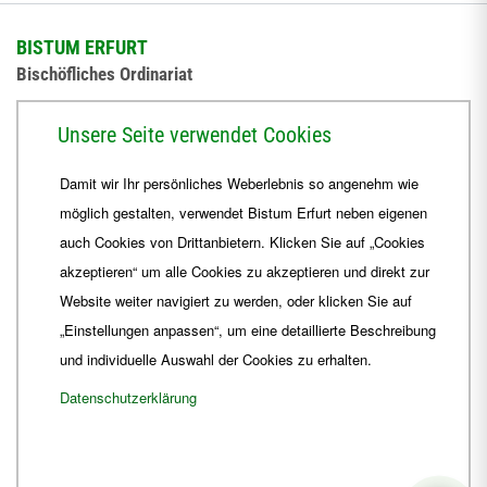
BISTUM ERFURT
Bischöfliches Ordinariat
Herrmannsplatz 9, 99084 Erfurt
Unsere Seite verwendet Cookies
Telefon
+49 361 6572-0
Damit wir Ihr persönliches Weberlebnis so angenehm wie
Fax
+49 361 6572-444
möglich gestalten, verwendet Bistum Erfurt neben eigenen
E-Mail
ordinariat
@
Bistum-Erfurt.de
auch Cookies von Drittanbietern. Klicken Sie auf „Cookies
akzeptieren“ um alle Cookies zu akzeptieren und direkt zur
Website weiter navigiert zu werden, oder klicken Sie auf
„Einstellungen anpassen“, um eine detaillierte Beschreibung
und individuelle Auswahl der Cookies zu erhalten.
Datenschutzerklärung