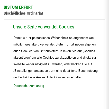
BISTUM ERFURT
Bischöfliches Ordinariat
Herrmannsplatz 9, 99084 Erfurt
Unsere Seite verwendet Cookies
Telefon
+49 361 6572-0
Damit wir Ihr persönliches Weberlebnis so angenehm wie
Fax
+49 361 6572-444
möglich gestalten, verwendet Bistum Erfurt neben eigenen
E-Mail
ordinariat
@
Bistum-Erfurt.de
auch Cookies von Drittanbietern. Klicken Sie auf „Cookies
akzeptieren“ um alle Cookies zu akzeptieren und direkt zur
Website weiter navigiert zu werden, oder klicken Sie auf
„Einstellungen anpassen“, um eine detaillierte Beschreibung
und individuelle Auswahl der Cookies zu erhalten.
Datenschutzerklärung