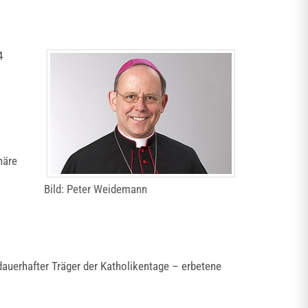
4
häre
Bild: Peter Weidemann
auerhafter Träger der Katholikentage – erbetene