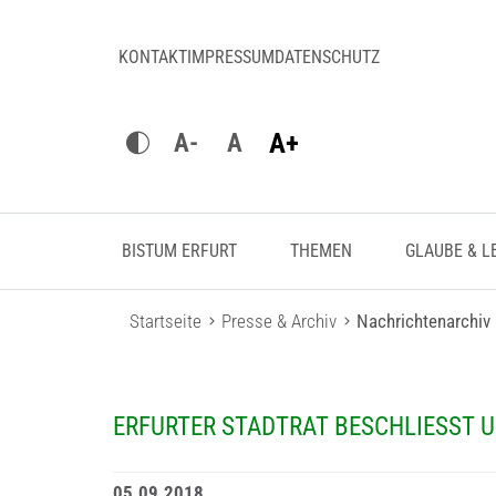
KONTAKT
IMPRESSUM
DATENSCHUTZ
A+
A-
A
BISTUM ERFURT
THEMEN
GLAUBE & L
Startseite
Presse & Archiv
Nachrichtenarchiv
ERFURTER STADTRAT BESCHLIESST 
05.09.2018