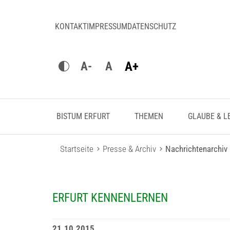
KONTAKT
IMPRESSUM
DATENSCHUTZ
A+
A-
A
BISTUM ERFURT
THEMEN
GLAUBE & L
Startseite
Presse & Archiv
Nachrichtenarchiv
ERFURT KENNENLERNEN
21.10.2015