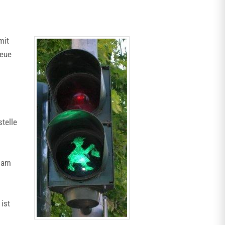
mit
neue
stelle
t am
 ist