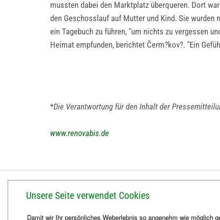
mussten dabei den Marktplatz überqueren. Dort war a
den Geschosslauf auf Mutter und Kind. Sie wurden ni
ein Tagebuch zu führen, "um nichts zu vergessen un
Heimat empfunden, berichtet Čerm?kov?. "Ein Gefühl d
*
Die Verantwortung für den Inhalt der Pressemitteil
www.renovabis.de
BISTUM ERFURT
Unsere Seite verwendet Cookies
Bischöfliches Ordinariat
Damit wir Ihr persönliches Weberlebnis so angenehm wie möglich ge