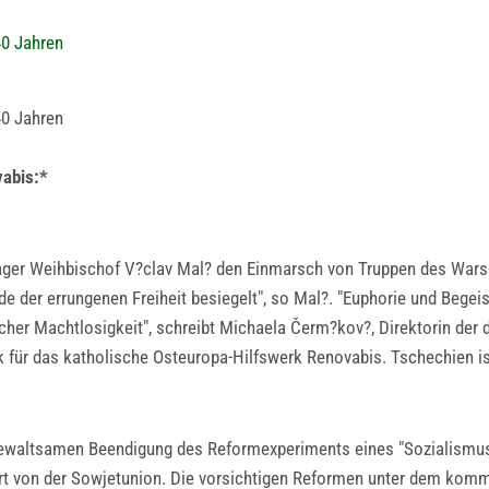
40 Jahren
40 Jahren
vabis:*
ager Weihbischof V?clav Mal? den Einmarsch von Truppen des Wars
e der errungenen Freiheit besiegelt", so Mal?. "Euphorie und Begei
cher Machtlosigkeit", schreibt Michaela Čerm?kov?, Direktorin der 
 für das katholische Osteuropa-Hilfswerk Renovabis. Tschechien is
 gewaltsamen Beendigung des Reformexperiments eines "Sozialismus
rt von der Sowjetunion. Die vorsichtigen Reformen unter dem komm