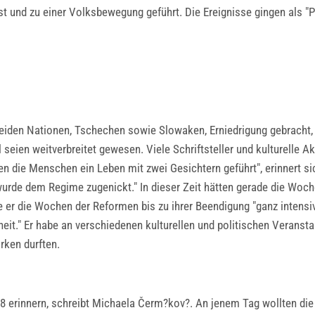
t und zu einer Volksbewegung geführt. Die Ereignisse gingen als "Pr
iden Nationen, Tschechen sowie Slowaken, Erniedrigung gebracht, 
 seien weitverbreitet gewesen. Viele Schriftsteller und kulturelle 
ben die Menschen ein Leben mit zwei Gesichtern geführt", erinnert 
 wurde dem Regime zugenickt." In dieser Zeit hätten gerade die Wo
er die Wochen der Reformen bis zu ihrer Beendigung "ganz intensiv
eit." Er habe an verschiedenen kulturellen und politischen Verans
irken durften.
8 erinnern, schreibt Michaela Čerm?kov?. An jenem Tag wollten die 