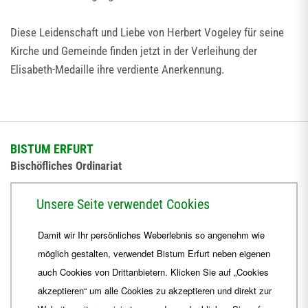
Diese Leidenschaft und Liebe von Herbert Vogeley für seine
Kirche und Gemeinde finden jetzt in der Verleihung der
Elisabeth-Medaille ihre verdiente Anerkennung.
BISTUM ERFURT
Bischöfliches Ordinariat
Herrmannsplatz 9, 99084 Erfurt
Unsere Seite verwendet Cookies
Telefon
+49 361 6572-0
Damit wir Ihr persönliches Weberlebnis so angenehm wie
Fax
+49 361 6572-444
möglich gestalten, verwendet Bistum Erfurt neben eigenen
E-Mail
ordinariat
@
Bistum-Erfurt.de
auch Cookies von Drittanbietern. Klicken Sie auf „Cookies
akzeptieren“ um alle Cookies zu akzeptieren und direkt zur