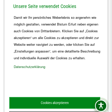
Herrmannsplatz 9, 99084 Erfurt
Unsere Seite verwendet Cookies
Telefon
+49 361 6572-0
Damit wir Ihr persönliches Weberlebnis so angenehm wie
Fax
+49 361 6572-444
möglich gestalten, verwendet Bistum Erfurt neben eigenen
E-Mail
ordinariat
@
Bistum-Erfurt.de
auch Cookies von Drittanbietern. Klicken Sie auf „Cookies
akzeptieren“ um alle Cookies zu akzeptieren und direkt zur
Website weiter navigiert zu werden, oder klicken Sie auf
„Einstellungen anpassen“, um eine detaillierte Beschreibung
und individuelle Auswahl der Cookies zu erhalten.
Datenschutzerklärung
Impressum
Barrierefreiheit
Kontakt
Cookies akzeptieren
Schematismus
Amtsblatt