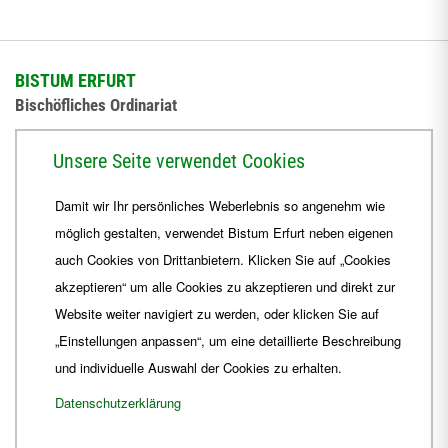
BISTUM ERFURT
Bischöfliches Ordinariat
Herrmannsplatz 9, 99084 Erfurt
Unsere Seite verwendet Cookies
Telefon
+49 361 6572-0
Damit wir Ihr persönliches Weberlebnis so angenehm wie
Fax
+49 361 6572-444
möglich gestalten, verwendet Bistum Erfurt neben eigenen
E-Mail
ordinariat
@
Bistum-Erfurt.de
auch Cookies von Drittanbietern. Klicken Sie auf „Cookies
akzeptieren“ um alle Cookies zu akzeptieren und direkt zur
Website weiter navigiert zu werden, oder klicken Sie auf
„Einstellungen anpassen“, um eine detaillierte Beschreibung
und individuelle Auswahl der Cookies zu erhalten.
Datenschutzerklärung