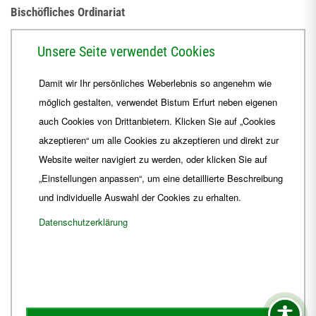
Bischöfliches Ordinariat
Herrmannsplatz 9, 99084 Erfurt
Unsere Seite verwendet Cookies
Telefon
+49 361 6572-0
Damit wir Ihr persönliches Weberlebnis so angenehm wie
Fax
+49 361 6572-444
möglich gestalten, verwendet Bistum Erfurt neben eigenen
E-Mail
ordinariat
@
Bistum-Erfurt.de
auch Cookies von Drittanbietern. Klicken Sie auf „Cookies
akzeptieren“ um alle Cookies zu akzeptieren und direkt zur
Website weiter navigiert zu werden, oder klicken Sie auf
„Einstellungen anpassen“, um eine detaillierte Beschreibung
und individuelle Auswahl der Cookies zu erhalten.
Datenschutzerklärung
Impressum
Barrierefreiheit
Kontakt