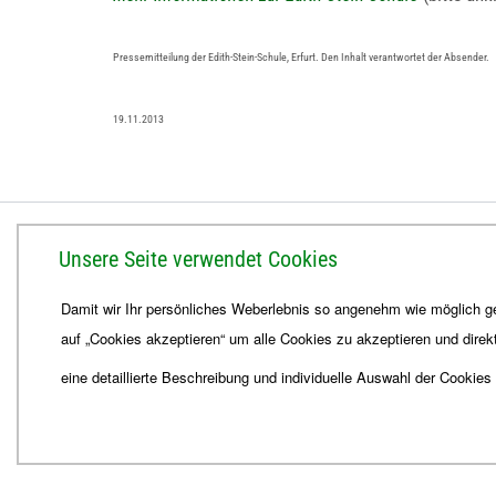
Pressemitteilung der Edith-Stein-Schule, Erfurt. Den Inhalt verantwortet der Absender.
19.11.2013
BISTUM ERFURT
Unsere Seite verwendet Cookies
Bischöfliches Ordinariat
Damit wir Ihr persönliches Weberlebnis so angenehm wie möglich ge
Herrmannsplatz 9, 99084 Erfurt
auf „Cookies akzeptieren“ um alle Cookies zu akzeptieren und direk
Telefon
+49 361 6572-0
Fax
+49 361 6572-444
eine detaillierte Beschreibung und individuelle Auswahl der Cookies
E-Mail
ordinariat
@
Bistum-Erfurt.de
© 2026
Webdesign für Jena von der DATA HORIZON Digitalagentur