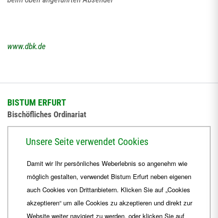
www.dbk.de
BISTUM ERFURT
Bischöfliches Ordinariat
Herrmannsplatz 9, 99084 Erfurt
Unsere Seite verwendet Cookies
Telefon
+49 361 6572-0
Damit wir Ihr persönliches Weberlebnis so angenehm wie
Fax
+49 361 6572-444
möglich gestalten, verwendet Bistum Erfurt neben eigenen
E-Mail
ordinariat
@
Bistum-Erfurt.de
auch Cookies von Drittanbietern. Klicken Sie auf „Cookies
akzeptieren“ um alle Cookies zu akzeptieren und direkt zur
Website weiter navigiert zu werden, oder klicken Sie auf