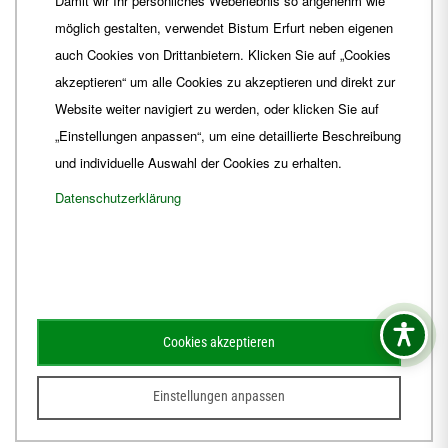
Damit wir Ihr persönliches Weberlebnis so angenehm wie
Fax
+49 361 6572-444
möglich gestalten, verwendet Bistum Erfurt neben eigenen
E-Mail
ordinariat
@
Bistum-Erfurt.de
auch Cookies von Drittanbietern. Klicken Sie auf „Cookies
akzeptieren“ um alle Cookies zu akzeptieren und direkt zur
Website weiter navigiert zu werden, oder klicken Sie auf
„Einstellungen anpassen“, um eine detaillierte Beschreibung
und individuelle Auswahl der Cookies zu erhalten.
Datenschutzerklärung
Impressum
Barrierefreiheit
Kontakt
Cookies akzeptieren
Schematismus
Amtsblatt
Einstellungen anpassen
© 2026
Webdesign für Jena von der DATA HORIZON Digitalagentur