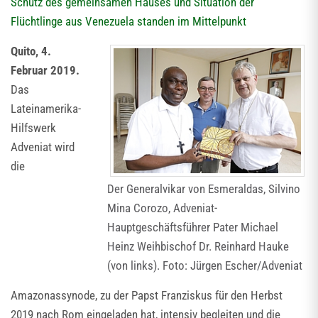
Schutz des gemeinsamen Hauses und Situation der
Flüchtlinge aus Venezuela standen im Mittelpunkt
Quito, 4.
Februar 2019.
Das
Lateinamerika-
Hilfswerk
Adveniat wird
die
Der Generalvikar von Esmeraldas, Silvino
Mina Corozo, Adveniat-
Hauptgeschäftsführer Pater Michael
Heinz Weihbischof Dr. Reinhard Hauke
(von links). Foto: Jürgen Escher/Adveniat
Amazonassynode, zu der Papst Franziskus für den Herbst
2019 nach Rom eingeladen hat, intensiv begleiten und die